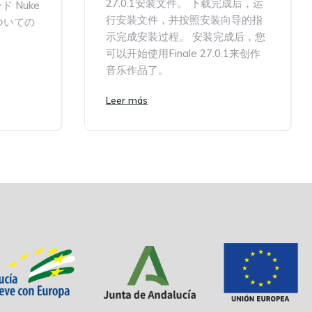
27.0.1安装文件。 下载完成后，运
 Nuke
行安装文件，并按照安装向导的指
ついての
示完成安装过程。 安装完成后，您
可以开始使用Finale 27.0.1来创作
音乐作品了。
Leer más