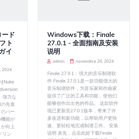
ロード
Windows下载：Finale
 ソフト
27.0.1 - 全面指南及安装
ガイ
说明
admin
noviembre 20, 2024
, 2024
Finale 27.0.1：强大的音乐制谱软
件 Finale 27.0.1是一款功能强大的
n]Nuke
音乐制谱软件，为音乐家和作曲家
dversion
提供了广泛的工具和功能，使他们
5は、強力な
能够创作出出色的作品。 这款软件
用の先進
现已更新至27.0.1版本，带来了许
このバー
多改进和新功能，以帮助用户更快
の機能が
速、更轻松地完成制谱工作。 安装
スが向上
说明 首先，点击此处下载Finale
ドリン