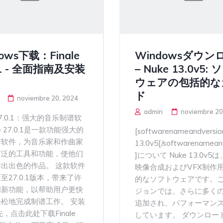
ows下载：Finale
Windowsダウン
.1 - 全面指南及安装
– Nuke 13.0v5:
ウェアの包括的な
ド
noviembre 20, 2024
admin
noviembre 20
e 27.0.1：强大的音乐制谱软
ale 27.0.1是一款功能强大的
[softwarenameandversio
谱软件，为音乐家和作曲家
13.0v5[/softwarenamean
广泛的工具和功能，使他们
]について Nuke 13.0v
出出色的作品。 这款软件
映像合成およびVFX制作
至27.0.1版本，带来了许
的なソフトウェアです。
和新功能，以帮助用户更快
ジョンでは、さらに多く
松地完成制谱工作。 安装
追加され、パフォーマン
先，点击此处下载Finale
しています。 ダウンロー