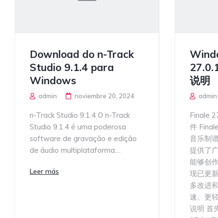
Download do n-Track
Wind
Studio 9.1.4 para
27.0
Windows
说明
admin
noviembre 20, 2024
admin
n-Track Studio 9.1.4 O n-Track
Final
Studio 9.1.4 é uma poderosa
件 Fin
software de gravação e edição
音乐制
de áudio multiplataforma....
提供了
能够创作
Leer más
现已更新
多改进
速、更轻
说明 首