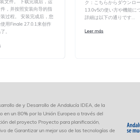
.1安装文件。 下载完成后，运
ク：こちらからダウンロード
文件，并按照安装向导的指
13.0v5の使い方や機能に
装过程。 安装完成后，您
詳細は以下の通りです…
用Finale 27.0.1来创作
Leer más
品了。
s
arrollo de y Desarrollo de Andalucía IDEA, de la
do en un 80% por la Unión Europea a través del
ión del proyecto Proyecto para planificación,
tivo de Garantizar un mejor uso de las tecnologías de