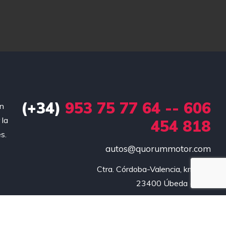
(+34)
953 75 77 64 -- 606
en
 la
454 818
s.
autos@quorummotor.com
Ctra. Córdoba-Valencia, km.150

23400 Úbeda (Jaén)