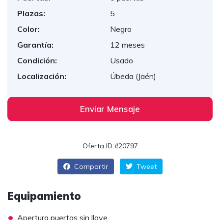
Plazas:
5
Color:
Negro
Garantía:
12 meses
Condición:
Usado
Localización:
Úbeda (Jaén)
Enviar Mensaje
Oferta ID #20797
Compartir
Tweet
Equipamiento
•
Apertura puertas sin llave