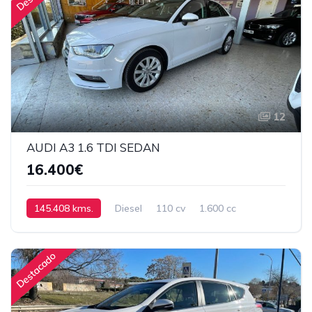
12
AUDI A3 1.6 TDI SEDAN
16.400€
145.408 kms.
Diesel
110 cv
1.600 cc
MANUAL DE SEIS VELOCIDADES
Destacado