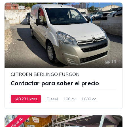
13
CITROEN BERLINGO FURGON
Contactar para saber el precio
148.231 kms.
Diesel
100 cv
1.600 cc
Manual
Destacado