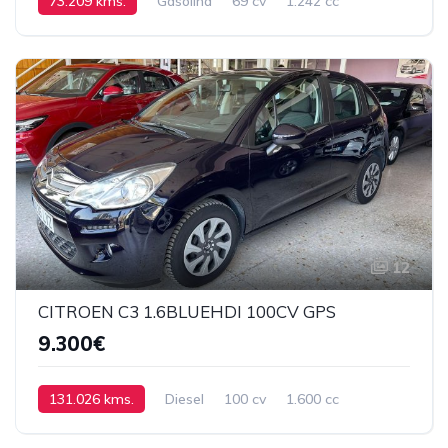
73.209 kms.
Gasolina
69 cv
1.242 cc
Manual
12
CITROEN C3 1.6BLUEHDI 100CV GPS
9.300€
131.026 kms.
Diesel
100 cv
1.600 cc
Manual