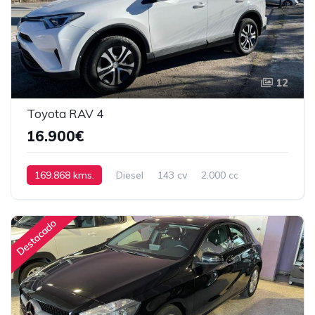
12
Toyota RAV 4
16.900€
169.868 kms.
Diesel
143 cv
2.000 cc
Manual
2016
Destacado