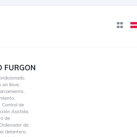
O FURGON
ondicionado
,
 sin llave
,
parcamiento
,
miento
,
Control de
cción Asistida
,
ro de
Ordenador de
ic delantero
,