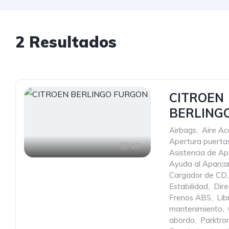
2 Resultados
CITROEN
BERLING
Airbags
,
Aire Ac
Apertura puertas
13
Asistencia de A
Ayuda al Aparca
Cargador de CD
,
Estabilidad
,
Dire
Frenos ABS
,
Lib
mantenimiento
,
abordo
,
Parktron