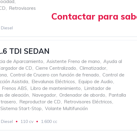
locidad
,
 CD
,
Retrovisores
Contactar para sabe
Diesel
c
Manual
1.6 TDI SEDAN
cia de Aparcamiento
,
Asistente Freno de mano
,
Ayuda al
Cargador de CD
,
Cierre Centralizado
,
Climatizador
,
zona
,
Control de Crucero con función de frenado
,
Control de
cción Asistida
,
Elevalunas Eléctricos
,
Equipo de Audio
,
Frenos ABS
,
Libro de mantenimiento
,
Limitador de
as de aleación
,
Navegador
,
Ordenador de abordo
,
Pantalla
 trasero
,
Reproductor de CD
,
Retrovisores Eléctricos
,
Sistema Start-Stop
,
Volante Multifunción
Diesel
110 cv
1.600 cc
 VELOCIDADES