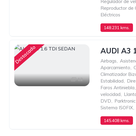
Regulador de ve
Reproductor de
Eléctricos
148.231 kms.
100 cv
1.600 c
Destacado
AUDI A3 
Airbags
,
Asisten
Aparcamiento
,
Climatizador Bi
12
Estabilidad
,
Dire
Faros Antiniebla
,
velocidad
,
Llant
DVD
,
Parktronic
Sistema ISOFIX
,
145.408 kms.
MANUAL DE SEIS