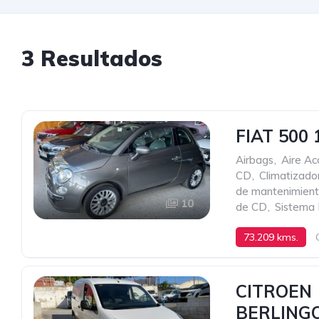
3 Resultados
FIAT 500
Airbags
,
Aire Ac
CD
,
Climatizado
de mantenimien
10
de CD
,
Sistema 
73.209 kms.
CITROEN
BERLING