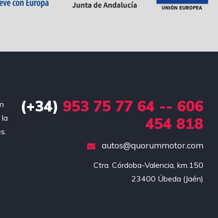
(+34)
953 75 77 64 -- 606
en
 la
454 818
s.
autos@quorummotor.com
Ctra. Córdoba-Valencia, km.150

23400 Úbeda (Jaén)