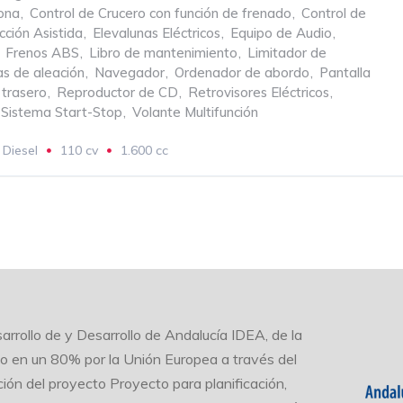
zona
,
Control de Crucero con función de frenado
,
Control de
cción Asistida
,
Elevalunas Eléctricos
,
Equipo de Audio
,
Frenos ABS
,
Libro de mantenimiento
,
Limitador de
as de aleación
,
Navegador
,
Ordenador de abordo
,
Pantalla
 trasero
,
Reproductor de CD
,
Retrovisores Eléctricos
,
Sistema Start-Stop
,
Volante Multifunción
Diesel
110 cv
1.600 cc
 VELOCIDADES
arrollo de y Desarrollo de Andalucía IDEA, de la
do en un 80% por la Unión Europea a través del
ión del proyecto Proyecto para planificación,