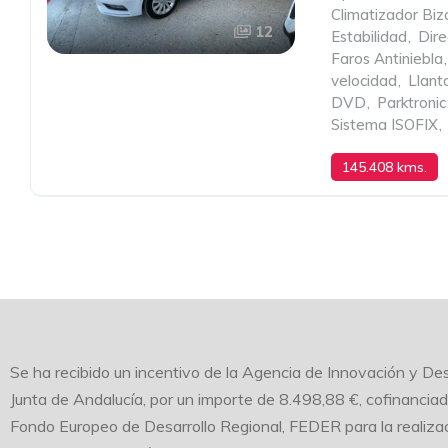
Climatizador Bi
12
Estabilidad
,
Dire
Faros Antiniebla
,
velocidad
,
Llant
DVD
,
Parktronic
Sistema ISOFIX
,
145.408 kms.
MANUAL DE SEIS
Se ha recibido un incentivo de la Agencia de Innovación y Des
Junta de Andalucía, por un importe de 8.498,88 €, cofinancia
Fondo Europeo de Desarrollo Regional, FEDER para la realizac