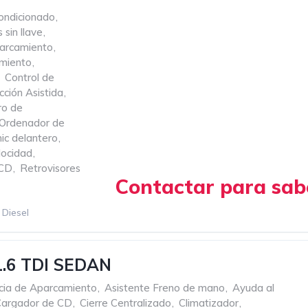
ondicionado
,
 sin llave
,
parcamiento
,
miento
,
Control de
cción Asistida
,
ro de
Ordenador de
ic delantero
,
locidad
,
 CD
,
Retrovisores
Contactar para sabe
Diesel
c
Manual
1.6 TDI SEDAN
cia de Aparcamiento
,
Asistente Freno de mano
,
Ayuda al
Cargador de CD
,
Cierre Centralizado
,
Climatizador
,