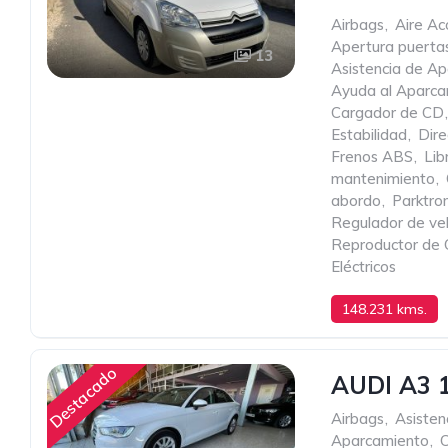
Airbags
,
Aire Ac
Apertura puertas
13
Asistencia de A
Ayuda al Aparca
Cargador de CD
,
Estabilidad
,
Dire
Frenos ABS
,
Lib
mantenimiento
,
abordo
,
Parktron
Regulador de ve
Reproductor de
Eléctricos
148.231 kms.
100 cv
1.600 c
Destacado
AUDI A3 
Airbags
,
Asisten
Aparcamiento
,