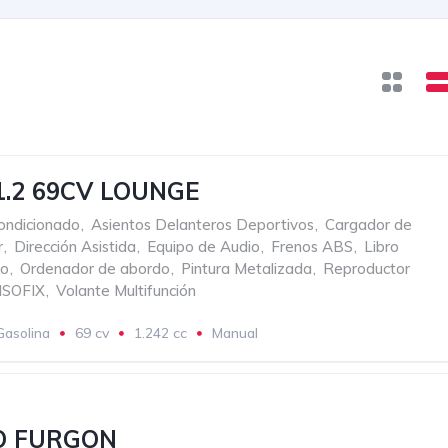
 1.2 69CV LOUNGE
ondicionado
,
Asientos Delanteros Deportivos
,
Cargador de
r
,
Dirección Asistida
,
Equipo de Audio
,
Frenos ABS
,
Libro
to
,
Ordenador de abordo
,
Pintura Metalizada
,
Reproductor
ISOFIX
,
Volante Multifunción
Gasolina
69 cv
1.242 cc
Manual
O FURGON