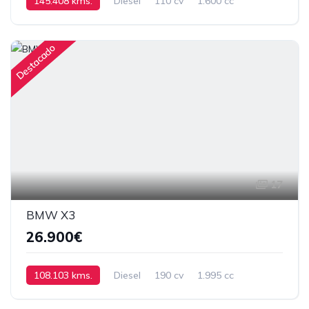
145.408 kms.
Diesel
110 cv
1.600 cc
MANUAL DE SEIS VELOCIDADES
Destacado
17
BMW X3
26.900€
108.103 kms.
Diesel
190 cv
1.995 cc
Automático
2016