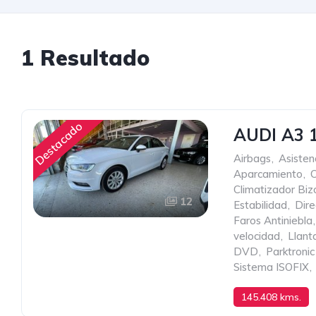
1 Resultado
Destacado
AUDI A3 
Airbags
,
Asisten
Aparcamiento
,
Climatizador Bi
12
Estabilidad
,
Dire
Faros Antiniebla
,
velocidad
,
Llant
DVD
,
Parktronic
Sistema ISOFIX
,
145.408 kms.