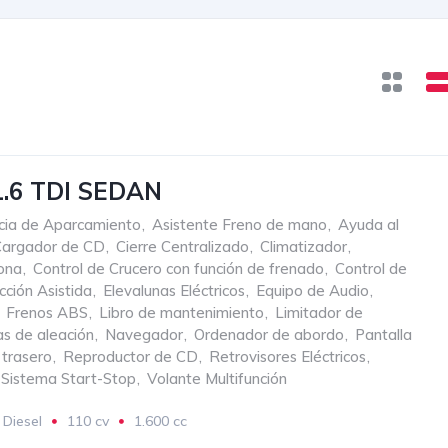
1.6 TDI SEDAN
cia de Aparcamiento
,
Asistente Freno de mano
,
Ayuda al
Cargador de CD
,
Cierre Centralizado
,
Climatizador
,
zona
,
Control de Crucero con función de frenado
,
Control de
cción Asistida
,
Elevalunas Eléctricos
,
Equipo de Audio
,
Frenos ABS
,
Libro de mantenimiento
,
Limitador de
as de aleación
,
Navegador
,
Ordenador de abordo
,
Pantalla
 trasero
,
Reproductor de CD
,
Retrovisores Eléctricos
,
Sistema Start-Stop
,
Volante Multifunción
Diesel
110 cv
1.600 cc