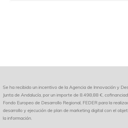
MANUAL DE SEIS
Se ha recibido un incentivo de la Agencia de Innovación y Des
Junta de Andalucía, por un importe de 8.498,88 €, cofinancia
Fondo Europeo de Desarrollo Regional, FEDER para la realizac
desarrollo y ejecución de plan de marketing digital con el obje
la información.