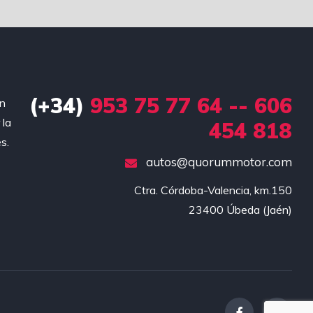
(+34)
953 75 77 64 -- 606
en
 la
454 818
s.
autos@quorummotor.com
Ctra. Córdoba-Valencia, km.150

23400 Úbeda (Jaén)