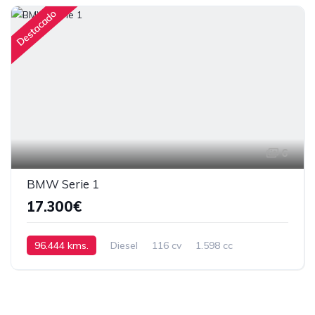
Destacado
6
BMW Serie 1
17.300€
96.444 kms.
Diesel
116 cv
1.598 cc
Manual
2016