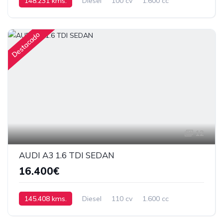
148.231 kms.
Diesel
100 cv
1.600 cc
Manual
Destacado
12
AUDI A3 1.6 TDI SEDAN
16.400€
145.408 kms.
Diesel
110 cv
1.600 cc
MANUAL DE SEIS VELOCIDADES