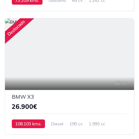
73.209 kms.
Gasolina
69 cv
1.242 cc
Manual
Destacado
17
BMW X3
26.900€
108.103 kms.
Diesel
190 cv
1.995 cc
Automático
2016