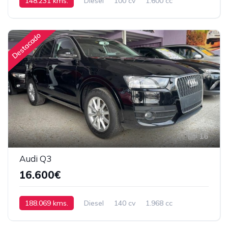
148.231 kms.
Diesel
100 cv
1.600 cc
Manual
Destacado
16
Audi Q3
16.600€
188.069 kms.
Diesel
140 cv
1.968 cc
Manual
2014