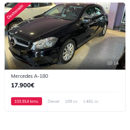
Destacado
14
Mercedes A-180
17.900€
103.914 kms.
Diesel
109 cv
1.461 cc
Automático
2016