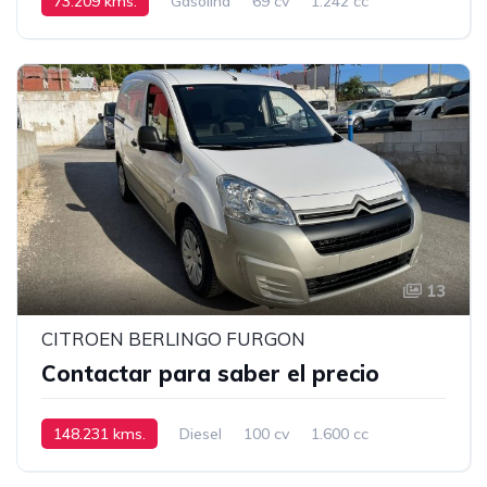
73.209 kms.
Gasolina
69 cv
1.242 cc
Manual
13
CITROEN BERLINGO FURGON
Contactar para saber el precio
148.231 kms.
Diesel
100 cv
1.600 cc
Manual