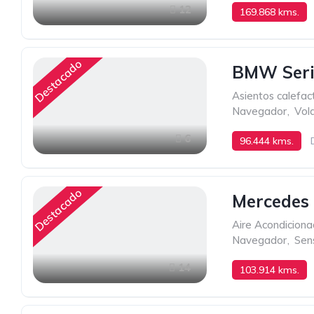
12
169.868 kms.
Destacado
BMW Seri
Asientos calefac
Navegador
,
Vola
6
96.444 kms.
Destacado
Mercedes
Aire Acondicion
Navegador
,
Sen
14
103.914 kms.