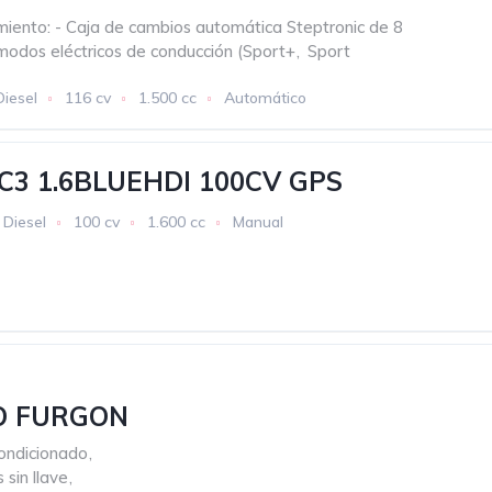
iento: - Caja de cambios automática Steptronic de 8
 modos eléctricos de conducción (Sport+
,
Sport
Diesel
116 cv
1.500 cc
Automático
C3 1.6BLUEHDI 100CV GPS
Diesel
100 cv
1.600 cc
Manual
O FURGON
ondicionado
,
 sin llave
,