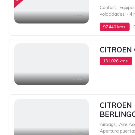
Confort
,
Equipam
volocidades. - 4
22
97.440 kms.
CITROEN 
131.026 kms.
12
CITROEN
BERLING
Airbags
,
Aire Ac
Apertura puertas
13