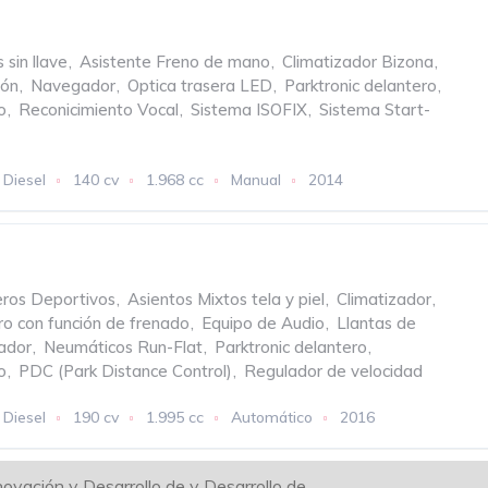
 sin llave
,
Asistente Freno de mano
,
Climatizador Bizona
,
ión
,
Navegador
,
Optica trasera LED
,
Parktronic delantero
,
o
,
Reconicimiento Vocal
,
Sistema ISOFIX
,
Sistema Start-
Diesel
140 cv
1.968 cc
Manual
2014
eros Deportivos
,
Asientos Mixtos tela y piel
,
Climatizador
,
ro con función de frenado
,
Equipo de Audio
,
Llantas de
ador
,
Neumáticos Run-Flat
,
Parktronic delantero
,
o
,
PDC (Park Distance Control)
,
Regulador de velocidad
Diesel
190 cv
1.995 cc
Automático
2016
novación y Desarrollo de y Desarrollo de