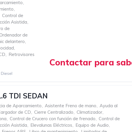
parcamiento
,
miento
,
Control de
cción Asistida
,
ro de
Ordenador de
ic delantero
,
locidad
,
 CD
,
Retrovisores
Contactar para sabe
Diesel
c
Manual
1.6 TDI SEDAN
cia de Aparcamiento
,
Asistente Freno de mano
,
Ayuda al
Cargador de CD
,
Cierre Centralizado
,
Climatizador
,
zona
,
Control de Crucero con función de frenado
,
Control de
cción Asistida
,
Elevalunas Eléctricos
,
Equipo de Audio
,
Frenos ABS
,
Libro de mantenimiento
,
Limitador de