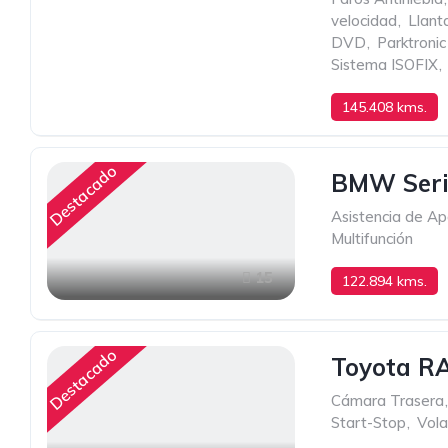
velocidad
,
Llant
DVD
,
Parktronic
Sistema ISOFIX
,
145.408 kms.
MANUAL DE SEIS
Destacado
BMW Seri
Asistencia de A
Multifunción
15
122.894 kms.
Destacado
Toyota R
Cámara Trasera
,
Start-Stop
,
Vola