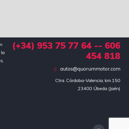
(+34) 953 75 77 64 -- 606
en
 la
454 818
s.
autos@quorummotor.com
Ctra. Córdoba-Valencia, km.150

23400 Úbeda (Jaén)