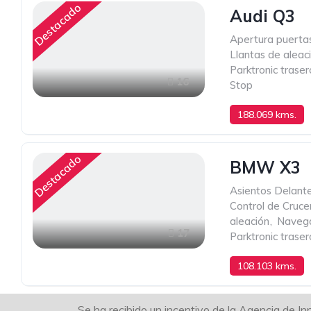
Destacado
Audi Q3
Apertura puertas
Llantas de aleac
Parktronic traser
16
Stop
188.069 kms.
Destacado
BMW X3
Asientos Delant
Control de Cruce
aleación
,
Naveg
17
Parktronic traser
108.103 kms.
Se ha recibido un incentivo de la Agencia de In