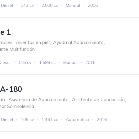
Diesel
143 cv
2.000 cc
Manual
2016
e 1
tables
,
Asientos en piel
,
Ayuda al Aparcamiento
,
nte Multifunción
Diesel
116 cv
1.598 cc
Manual
2016
 A-180
ado
,
Asistencia de Aparcamiento
,
Asistente de Conducción
,
sor Somnolencia
Diesel
109 cv
1.461 cc
Automático
2016