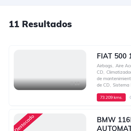
11
Resultados
FIAT 500
Airbags
,
Aire Ac
CD
,
Climatizado
de mantenimien
10
de CD
,
Sistema 
73.209 kms.
Destacado
BMW 116D
AUTOMAT