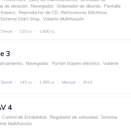
as de aleación
,
Navegador
,
Ordenador de abordo
,
Pantalla
 trasero
,
Reproductor de CD
,
Retrovisores Eléctricos
,
Sistema Start-Stop
,
Volante Multifunción
Diesel
110 cv
1.600 cc
 VELOCIDADES
e 3
parcamiento
,
Navegador
,
Portón trasero eléctrico
,
Volante
Diesel
143 cv
1.995 cc
Manual
2015
AV 4
Control de Estabilidad
,
Regulador de velocidad
,
Sistema
nte Multifunción