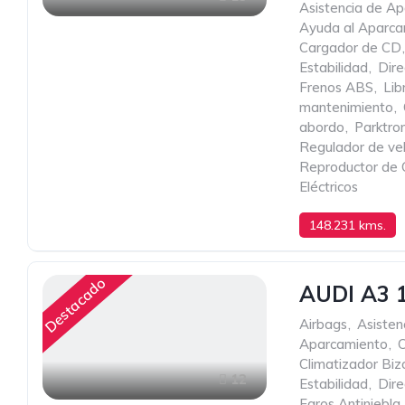
Asistencia de A
Ayuda al Aparca
Cargador de CD
,
Estabilidad
,
Dire
Frenos ABS
,
Lib
mantenimiento
,
abordo
,
Parktron
Regulador de ve
Reproductor de
Eléctricos
148.231 kms.
100 cv
1.600 c
Destacado
AUDI A3 
Airbags
,
Asisten
Aparcamiento
,
Climatizador Bi
12
Estabilidad
,
Dire
Faros Antiniebla
,