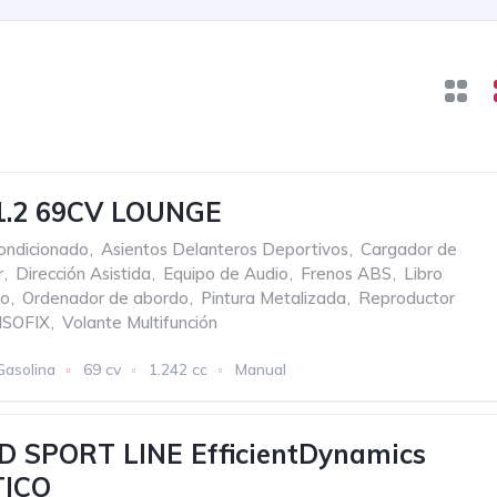
 1.2 69CV LOUNGE
ondicionado
,
Asientos Delanteros Deportivos
,
Cargador de
r
,
Dirección Asistida
,
Equipo de Audio
,
Frenos ABS
,
Libro
to
,
Ordenador de abordo
,
Pintura Metalizada
,
Reproductor
ISOFIX
,
Volante Multifunción
Gasolina
69 cv
1.242 cc
Manual
 SPORT LINE EfficientDynamics
ICO