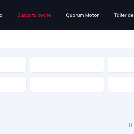
io
Busca tu coche
Quorum Motor
Taller d
Kilómetr
Cambio
Color