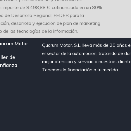
un importe de 8.498,88 €, cofinanciado en un 80%
eo de Desarrollo Regional, FEDER para la
ción, desarrollo y ejecución de plan de marketing
o de las tecnologías de la información.
uorum Motor
Quorum Motor, S.L. lleva más de 20 años 
el sector de la automoción, tratando de dar
ller de
mejor atención y servicio a nuestros cliente
nfianza
Tenemos la financiación a tu medida.